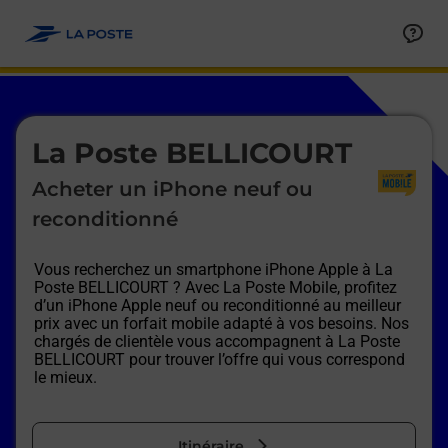
Le lien s'ouvre dans un nouvel onglet
Allez au contenu
Afficher ou masquer la réponse
Afficher ou masquer la réponse
Afficher ou masquer la réponse
Afficher ou masquer la réponse
Afficher ou masquer la réponse
Afficher ou masquer la réponse
Le lien s'ouvre dans un nouvel onglet
La Poste BELLICOURT
Acheter un iPhone neuf ou
reconditionné
Vous recherchez un smartphone iPhone Apple à
La
Poste BELLICOURT
? Avec La Poste Mobile, profitez
d’un iPhone Apple neuf ou reconditionné au meilleur
prix avec un forfait mobile adapté à vos besoins. Nos
chargés de clientèle vous accompagnent à
La Poste
BELLICOURT
pour trouver l’offre qui vous correspond
le mieux.
Itinéraire