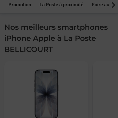
Promotion
La Poste à proximité
Foire aux q
Next
Nos meilleurs smartphones
iPhone Apple à La Poste
BELLICOURT