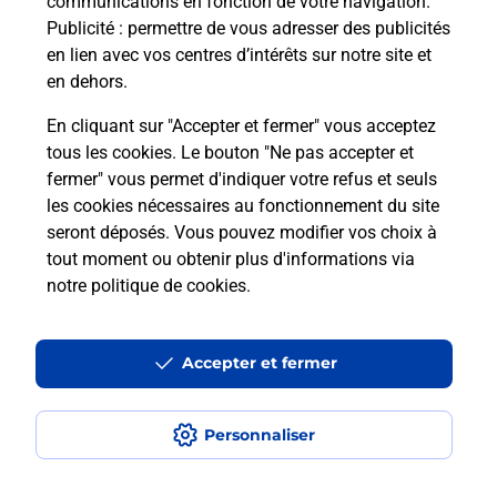
communications en fonction de votre navigation.
Questions fréquemment posées
Publicité
: permettre de vous adresser des publicités
en lien avec vos centres d’intérêts sur notre site et
en dehors.
Quel réseau utilise La Poste Mobile ?
En cliquant sur "Accepter et fermer" vous acceptez
tous les cookies. Le bouton "Ne pas accepter et
Est-ce que je peux garder mon
fermer" vous permet d'indiquer votre refus et seuls
numéro de mobile gratuitement ?
les cookies nécessaires au fonctionnement du site
seront déposés. Vous pouvez modifier vos choix à
Est-ce que je peux bénéficier de la 5G
tout moment ou obtenir plus d'informations via
avec La Poste Mobile ?
notre politique de cookies
.
Est-ce que je peux utiliser mon forfait
à l’étranger avec La Poste Mobile ?
Accepter et fermer
Est-ce que je peux payer mon iPhone
Personnaliser
en plusieurs fois avec La Poste Mobile
?