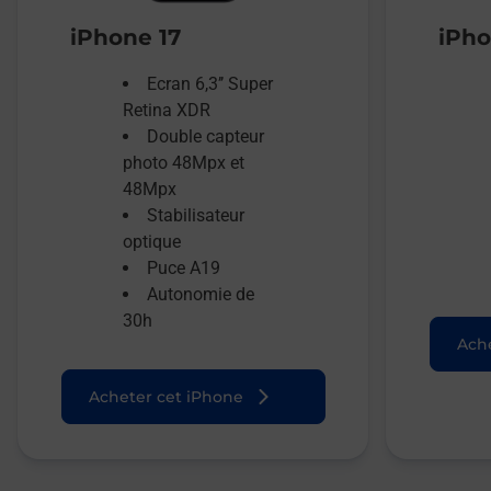
iPhone 17
iPho
Ecran 6,3’’ Super
Retina XDR
Double capteur
photo 48Mpx et
48Mpx
Stabilisateur
optique
Puce A19
Autonomie de
30h
Ache
Acheter cet iPhone