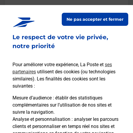
En savoir plus
Ne pas accepter et fermer
Malin !
Le respect de votre vie privée,
notre priorité
La Poste
en ligne
Pour améliorer votre expérience, La Poste et
ses
Ouvert 24h/24
partenaires
utilisent des cookies (ou technologies
similaires). Les finalités des cookies sont les
En savoir plus
suivantes :
Mesure d’audience
: établir des statistiques
Recherchez un autre point de contact
complémentaires sur l’utilisation de nos sites et
suivre la navigation.
Analyse et personnalisation
: analyser les parcours
clients et personnaliser en temps réel nos sites et