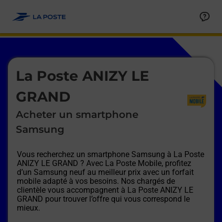
Le lien s'ouvre dans un nouvel onglet
Allez au contenu
Afficher ou masquer la réponse
Afficher ou masquer la réponse
Afficher ou masquer la réponse
Afficher ou masquer la réponse
Afficher ou masquer la réponse
Afficher ou masquer la réponse
Le lien s'ouvre dans un nouvel onglet
La Poste ANIZY LE
GRAND
Acheter un smartphone
Samsung
Vous recherchez un smartphone Samsung à
La Poste
ANIZY LE GRAND
? Avec La Poste Mobile, profitez
d’un Samsung neuf au meilleur prix avec un forfait
mobile adapté à vos besoins. Nos chargés de
clientèle vous accompagnent à
La Poste ANIZY LE
GRAND
pour trouver l’offre qui vous correspond le
mieux.