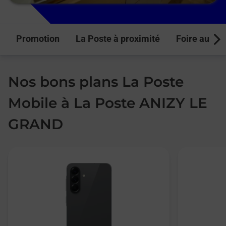
Promotion
La Poste à proximité
Foire aux q
Next
Nos bons plans La Poste
Mobile à La Poste ANIZY LE
GRAND