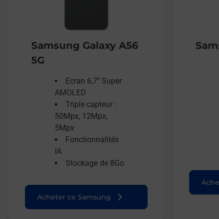
Samsung Galaxy A56
Sams
5G
Ecran 6,7’’ Super
AMOLED
Triple capteur :
50Mpx, 12Mpx,
5Mpx
Fonctionnalités
IA
Stockage de 8Go
Ache
Acheter ce Samsung