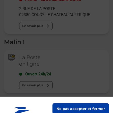
2 RUE DE LA POSTE
02380
COUCY LE CHATEAU AUFFRIQUE
En savoir plus
Malin !
La Poste
en ligne
Ouvert 24h/24
En savoir plus
Recherchez un autre point de contact
Ne pas accepter et fermer