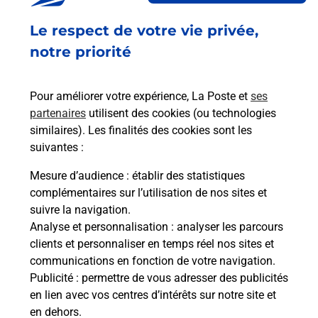
Le respect de votre vie privée,
Questions fréquemment posées
notre priorité
Pour améliorer votre expérience, La Poste et
ses
Quel réseau utilise La Poste Mobile ?
partenaires
utilisent des cookies (ou technologies
similaires). Les finalités des cookies sont les
suivantes :
Est-ce que je peux garder mon
numéro de mobile gratuitement ?
Mesure d’audience
: établir des statistiques
complémentaires sur l’utilisation de nos sites et
Est-ce que je peux bénéficier de la 5G
suivre la navigation.
avec La Poste Mobile ?
Analyse et personnalisation
: analyser les parcours
clients et personnaliser en temps réel nos sites et
communications en fonction de votre navigation.
Est-ce que je peux utiliser mon forfait
Publicité
: permettre de vous adresser des publicités
à l’étranger avec La Poste Mobile ?
en lien avec vos centres d’intérêts sur notre site et
en dehors.