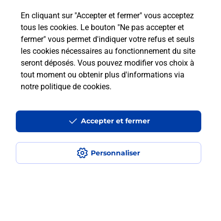
Est-ce que je peux payer mon
smartphone Samsung en plusieurs
En cliquant sur "Accepter et fermer" vous acceptez
fois avec La Poste Mobile ?
tous les cookies. Le bouton "Ne pas accepter et
fermer" vous permet d'indiquer votre refus et seuls
les cookies nécessaires au fonctionnement du site
Est-ce que je peux assurer mon
seront déposés. Vous pouvez modifier vos choix à
smartphone Samsung ?
tout moment ou obtenir plus d'informations via
notre politique de cookies
.
Localiser
Liste
Aisne
ANIZY LE GRAND
ANIZY LE GRAND
Acheter un smartphone Samsung
Accepter et fermer
Personnaliser
Plan du site
Accessibilité : partiellement conforme
Conditions contractuelles