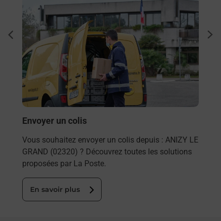
En savoir plus
En sa
Ache
dent
sui
rieur
Vous
ez
de c
ste à
télé
Post
En
Envoyer un colis
Vous souhaitez envoyer un colis depuis : ANIZY LE
GRAND (02320) ? Découvrez toutes les solutions
proposées par La Poste.
En savoir plus