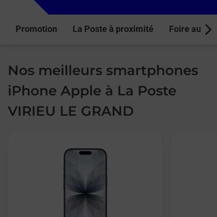
Promotion
La Poste à proximité
Foire aux q
Next
Nos meilleurs smartphones
iPhone Apple à La Poste
VIRIEU LE GRAND