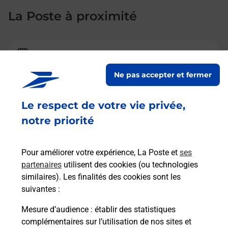
La Poste à proximité
La Poste
BELLEY
Ne pas accepter et fermer
Ouvert
-
ferme bientôt à
12h00
Le respect de votre vie privée,
1 BOULEVARD DU MAIL
notre priorité
01300
BELLEY
En savoir plus
Pour améliorer votre expérience, La Poste et
ses
partenaires
utilisent des cookies (ou technologies
similaires). Les finalités des cookies sont les
La Poste
suivantes :
CULOZ
Mesure d’audience
: établir des statistiques
Ouvert
-
ferme bientôt à
12h00
complémentaires sur l’utilisation de nos sites et