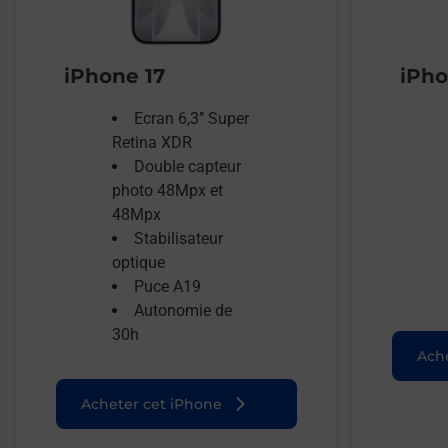
iPhone 17
iPho
Ecran 6,3’’ Super
Retina XDR
Double capteur
photo 48Mpx et
48Mpx
Stabilisateur
optique
Puce A19
Autonomie de
30h
Ache
Acheter cet iPhone