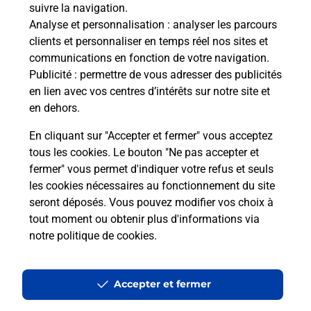
5 RUE DE LA ROSERAIE
suivre la navigation.
01350
CULOZ
Analyse et personnalisation
: analyser les parcours
clients et personnaliser en temps réel nos sites et
En savoir plus
communications en fonction de votre navigation.
Publicité
: permettre de vous adresser des publicités
en lien avec vos centres d’intérêts sur notre site et
Malin !
en dehors.
En cliquant sur "Accepter et fermer" vous acceptez
La Poste
tous les cookies. Le bouton "Ne pas accepter et
en ligne
fermer" vous permet d'indiquer votre refus et seuls
les cookies nécessaires au fonctionnement du site
Ouvert 24h/24
seront déposés. Vous pouvez modifier vos choix à
tout moment ou obtenir plus d'informations via
En savoir plus
notre politique de cookies
.
Recherchez un autre point de contact
Accepter et fermer