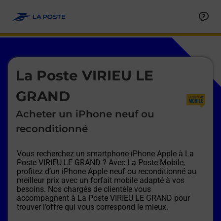
Le lien s'ouvre dans un nouvel onglet
Allez au contenu
Afficher ou masquer la réponse
Afficher ou masquer la réponse
Afficher ou masquer la réponse
Afficher ou masquer la réponse
Afficher ou masquer la réponse
Afficher ou masquer la réponse
Le lien s'ouvre dans un nouvel onglet
La Poste VIRIEU LE
GRAND
Acheter un iPhone neuf ou
reconditionné
Vous recherchez un smartphone iPhone Apple à
La
Poste VIRIEU LE GRAND
? Avec La Poste Mobile,
profitez d’un iPhone Apple neuf ou reconditionné au
meilleur prix avec un forfait mobile adapté à vos
besoins. Nos chargés de clientèle vous
accompagnent à
La Poste VIRIEU LE GRAND
pour
trouver l’offre qui vous correspond le mieux.