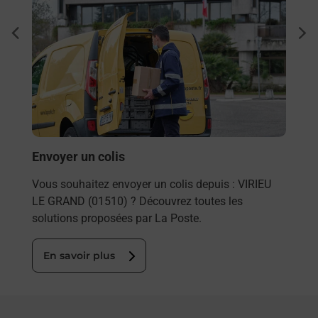
Ach
dent
sui
rieur
Vous
ez
de c
ste à
télé
de P
En
Envoyer un colis
Vous souhaitez envoyer un colis depuis : VIRIEU
LE GRAND (01510) ? Découvrez toutes les
solutions proposées par La Poste.
En savoir plus