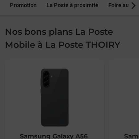
Promotion
La Poste à proximité
Foire aux q
Next
Nos bons plans La Poste
Mobile à La Poste THOIRY
Samsung Galaxy A56
Sams