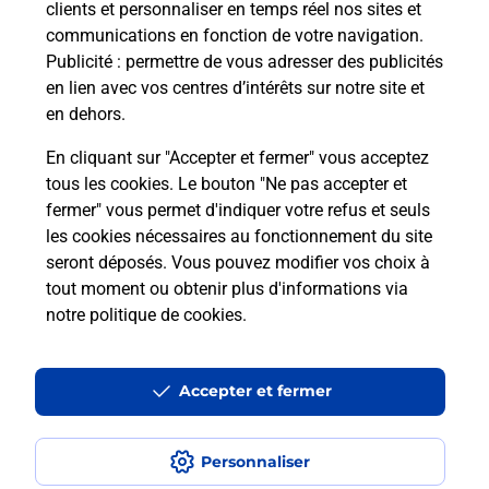
clients et personnaliser en temps réel nos sites et
Questions fréquemment posées
communications en fonction de votre navigation.
Publicité
: permettre de vous adresser des publicités
en lien avec vos centres d’intérêts sur notre site et
en dehors.
Quel réseau utilise La Poste Mobile ?
En cliquant sur "Accepter et fermer" vous acceptez
Est-ce que je peux garder mon
tous les cookies. Le bouton "Ne pas accepter et
numéro de mobile gratuitement ?
fermer" vous permet d'indiquer votre refus et seuls
les cookies nécessaires au fonctionnement du site
seront déposés. Vous pouvez modifier vos choix à
Est-ce que je peux bénéficier de la 5G
avec La Poste Mobile ?
tout moment ou obtenir plus d'informations via
notre politique de cookies
.
Est-ce que je peux utiliser mon forfait
à l’étranger avec La Poste Mobile ?
Accepter et fermer
Est-ce que je peux payer mon
smartphone Samsung en plusieurs
Personnaliser
fois avec La Poste Mobile ?