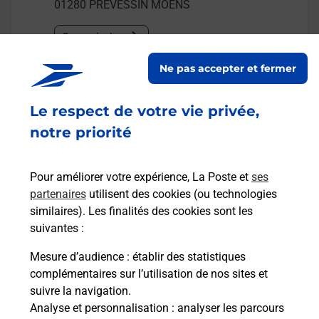
01280
PREVESSIN MOENS
En savoir plus
Ne pas accepter et fermer
Malin !
Le respect de votre vie privée,
La Poste
notre priorité
en ligne
Ouvert 24h/24
Pour améliorer votre expérience, La Poste et
ses
partenaires
utilisent des cookies (ou technologies
En savoir plus
similaires). Les finalités des cookies sont les
suivantes :
Mesure d’audience
: établir des statistiques
Recherchez un autre point de contact
complémentaires sur l’utilisation de nos sites et
suivre la navigation.
Analyse et personnalisation
: analyser les parcours