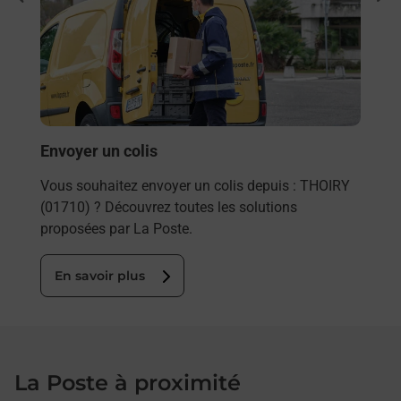
rieur
Vous
ez
de c
ste à
télé
Post
En
Envoyer un colis
Vous souhaitez envoyer un colis depuis : THOIRY
(01710) ? Découvrez toutes les solutions
proposées par La Poste.
En savoir plus
La Poste à proximité