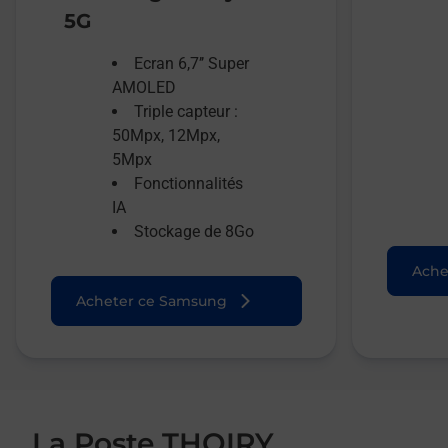
5G
Ecran 6,7’’ Super
AMOLED
Triple capteur :
50Mpx, 12Mpx,
5Mpx
Fonctionnalités
IA
Stockage de 8Go
Ache
Acheter ce Samsung
La Poste THOIRY