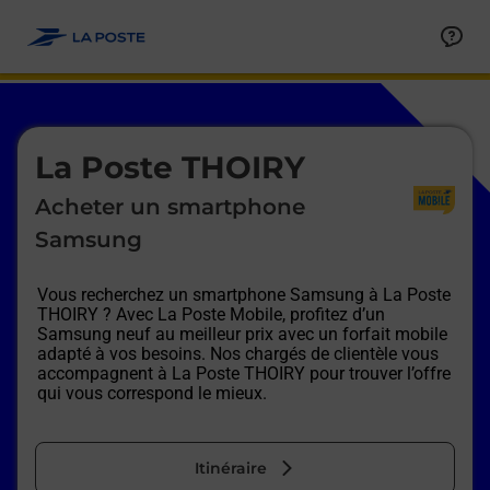
Le lien s'ouvre dans un nouvel onglet
Allez au contenu
Afficher ou masquer la réponse
Afficher ou masquer la réponse
Afficher ou masquer la réponse
Afficher ou masquer la réponse
Afficher ou masquer la réponse
Afficher ou masquer la réponse
Le lien s'ouvre dans un nouvel onglet
La Poste THOIRY
Acheter un smartphone
Samsung
Vous recherchez un smartphone Samsung à
La Poste
THOIRY
? Avec La Poste Mobile, profitez d’un
Samsung neuf au meilleur prix avec un forfait mobile
adapté à vos besoins. Nos chargés de clientèle vous
accompagnent à
La Poste THOIRY
pour trouver l’offre
qui vous correspond le mieux.
Itinéraire