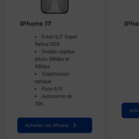
iPhone 17
iPho
Ecran 6,3’’ Super
Retina XDR
Double capteur
photo 48Mpx et
48Mpx
Stabilisateur
optique
Puce A19
Autonomie de
30h
Ache
Acheter cet iPhone