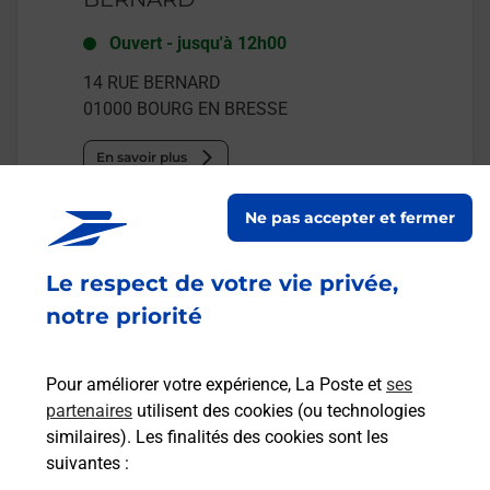
Ouvert
-
jusqu'à
12h00
14 RUE BERNARD
01000
BOURG EN BRESSE
En savoir plus
Ne pas accepter et fermer
Malin !
Le respect de votre vie privée,
La Poste
notre priorité
en ligne
Ouvert 24h/24
Pour améliorer votre expérience, La Poste et
ses
partenaires
utilisent des cookies (ou technologies
En savoir plus
similaires). Les finalités des cookies sont les
suivantes :