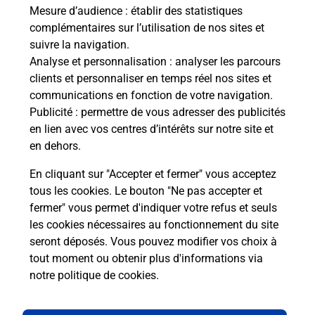
Recherchez un autre point de contact
Mesure d’audience
: établir des statistiques
complémentaires sur l’utilisation de nos sites et
suivre la navigation.
Analyse et personnalisation
: analyser les parcours
clients et personnaliser en temps réel nos sites et
Questions fréquemment posées
communications en fonction de votre navigation.
Publicité
: permettre de vous adresser des publicités
en lien avec vos centres d’intérêts sur notre site et
Quel réseau utilise La Poste Mobile ?
en dehors.
En cliquant sur "Accepter et fermer" vous acceptez
Est-ce que je peux garder mon
tous les cookies. Le bouton "Ne pas accepter et
numéro de mobile gratuitement ?
fermer" vous permet d'indiquer votre refus et seuls
les cookies nécessaires au fonctionnement du site
Est-ce que je peux bénéficier de la 5G
seront déposés. Vous pouvez modifier vos choix à
avec La Poste Mobile ?
tout moment ou obtenir plus d'informations via
notre politique de cookies
.
Est-ce que je peux utiliser mon forfait
à l’étranger avec La Poste Mobile ?