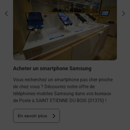
Envo
dent
sui
Vous
rieur
ETIE
ez
solu
ste à
En
Acheter un smartphone Samsung
Vous recherchez un smartphone pas cher proche
de chez vous ? Découvrez notre offre de
téléphones mobiles Samsung dans vos bureaux
de Poste à SAINT ETIENNE DU BOIS (01370) !
En savoir plus