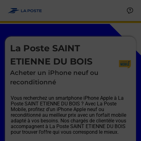
Le lien s'ouvre dans un nouvel onglet
Allez au contenu
Afficher ou masquer la réponse
Afficher ou masquer la réponse
Afficher ou masquer la réponse
Afficher ou masquer la réponse
Afficher ou masquer la réponse
Afficher ou masquer la réponse
Le lien s'ouvre dans un nouvel onglet
La Poste SAINT
ETIENNE DU BOIS
Acheter un iPhone neuf ou
reconditionné
Vous recherchez un smartphone iPhone Apple à
La
Poste SAINT ETIENNE DU BOIS
? Avec La Poste
Mobile, profitez d’un iPhone Apple neuf ou
reconditionné au meilleur prix avec un forfait mobile
adapté à vos besoins. Nos chargés de clientèle vous
accompagnent à
La Poste SAINT ETIENNE DU BOIS
pour trouver l’offre qui vous correspond le mieux.