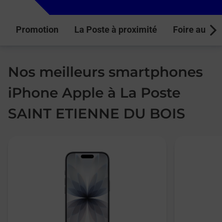
Promotion
La Poste à proximité
Foire aux q
Next
Nos meilleurs smartphones
iPhone Apple à La Poste
SAINT ETIENNE DU BOIS