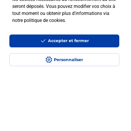
seront déposés. Vous pouvez modifier vos choix à
tout moment ou obtenir plus d'informations via
Questions fréquemment posées
notre politique de cookies
.
Accepter et fermer
La téléassistance classique avec
médaillon d’alarme qu’est ce que
c’est ?
Personnaliser
Comment fonctionne la
téléassistance classique ?
Comment est installée la
téléassistance classique ?
Localiser
Liste
Ain
ST DIDIER SUR CHALARONNE