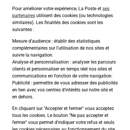
Pour améliorer votre expérience, La Poste et
ses
Ach
dent
sui
partenaires
utilisent des cookies (ou technologies
NT
similaires). Les finalités des cookies sont les
ez
Vous
suivantes :
de c
télé
Mesure d’audience
: établir des statistiques
de P
complémentaires sur l’utilisation de nos sites et
(011
suivre la navigation.
Analyse et personnalisation
: analyser les parcours
Acheter un iPhone neuf ou reconditionné
En
clients et personnaliser en temps réel nos sites et
communications en fonction de votre navigation.
Vous recherchez un smartphone pas cher proche
Publicité
: permettre de vous adresser des publicités
de chez vous ? Découvrez notre offre de
en lien avec vos centres d’intérêts sur notre site et
téléphones iPhone Apple dans vos bureaux de
en dehors.
Poste à SAINT DIDIER SUR CHALARONNE (01140)
!
En cliquant sur "Accepter et fermer" vous acceptez
tous les cookies. Le bouton "Ne pas accepter et
En savoir plus
fermer" vous permet d'indiquer votre refus et seuls
les cookies nécessaires au fonctionnement du site