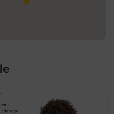
le
e
 vous
ur de votre