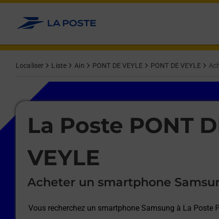
Le lien s'ouvre dans un nouvel onglet
Allez au contenu
Afficher ou masquer la réponse
Afficher ou masquer la réponse
Afficher ou masquer la réponse
Afficher ou masquer la réponse
Afficher ou masquer la réponse
Afficher ou masquer la réponse
Localiser
Liste
Ain
PONT DE VEYLE
PONT DE VEYLE
Ac
Le lien s'ouvre dans un nouvel onglet
La Poste PONT D
VEYLE
Acheter un smartphone Samsu
Vous recherchez un smartphone Samsung à
La Poste