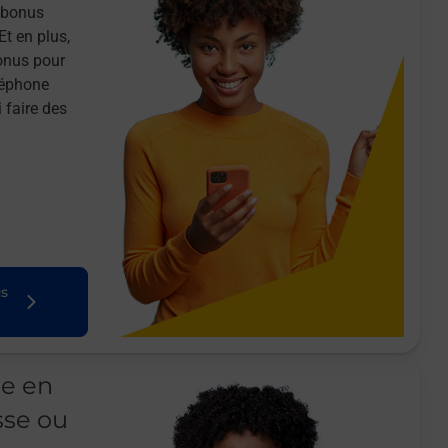
n bonus
Et en plus,
onus pour
léphone
 faire des
us
le en
sse ou