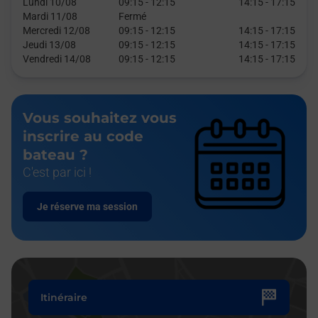
Lundi 10/08
09:15
-
12:15
14:15
-
17:15
Mardi 11/08
Fermé
Mercredi 12/08
09:15
-
12:15
14:15
-
17:15
Jeudi 13/08
09:15
-
12:15
14:15
-
17:15
Vendredi 14/08
09:15
-
12:15
14:15
-
17:15
Vous souhaitez vous
inscrire au code
bateau ?
C'est par ici !
Je réserve ma session
Itinéraire