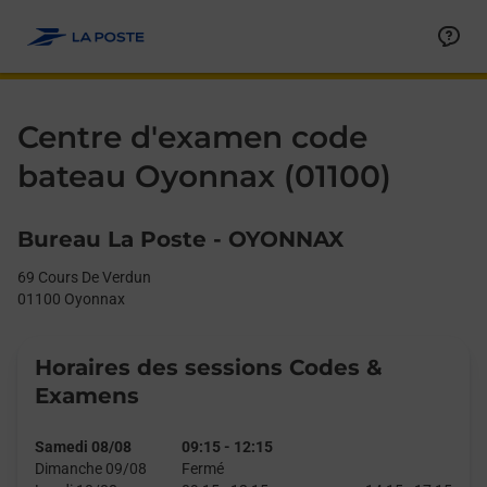
Le lien s'ouvre dans un nouvel onglet
Allez au contenu
Day of the Week
Get directions to Centre d&#39;examen code bateau at 69 Cour
Afficher ou masquer la réponse
Afficher ou masquer la réponse
Afficher ou masquer la réponse
Afficher ou masquer la réponse
Hours
Centre d'examen code
bateau Oyonnax (01100)
Bureau La Poste - OYONNAX
69 Cours De Verdun
01100
Oyonnax
Horaires des sessions Codes &
Examens
Samedi 08/08
09:15
-
12:15
Dimanche 09/08
Fermé