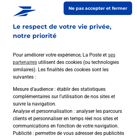
Post
Ne pas accepter et fermer
En
Envoyer un colis
Le respect de votre vie privée,
notre priorité
Vous souhaitez envoyer un colis depuis :
OYONNAX (01100) ? Découvrez toutes les
solutions proposées par La Poste.
Pour améliorer votre expérience, La Poste et
ses
partenaires
utilisent des cookies (ou technologies
En savoir plus
similaires). Les finalités des cookies sont les
suivantes :
Mesure d’audience
: établir des statistiques
complémentaires sur l’utilisation de nos sites et
Foire aux questions
suivre la navigation.
Analyse et personnalisation
: analyser les parcours
clients et personnaliser en temps réel nos sites et
Quel âge minimum faut-il pour
communications en fonction de votre navigation.
passer le permis bateau ?
Publicité
: permettre de vous adresser des publicités