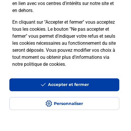
en lien avec vos centres d’intérêts sur notre site et
en dehors.
Combien coûte le code bateau ?
En cliquant sur "Accepter et fermer" vous acceptez
Combien de temps est valable le
tous les cookies. Le bouton "Ne pas accepter et
code bateau ?
fermer" vous permet d'indiquer votre refus et seuls
les cookies nécessaires au fonctionnement du site
seront déposés. Vous pouvez modifier vos choix à
Peut-on passer le permis bateau
tout moment ou obtenir plus d'informations via
avec le CPF ?
notre politique de cookies
.
Localiser
Liste
Ain
OYONNAX
OYONNAX
Code Bateau
Accepter et fermer
Personnaliser
Plan du site
Accessibilité : partiellement conforme