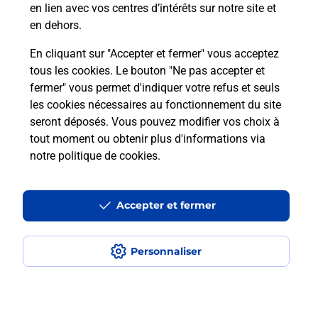
en lien avec vos centres d’intérêts sur notre site et
en dehors.
Combien coûte le code bateau ?
En cliquant sur "Accepter et fermer" vous acceptez
Combien de temps est valable le
tous les cookies. Le bouton "Ne pas accepter et
code bateau ?
fermer" vous permet d'indiquer votre refus et seuls
les cookies nécessaires au fonctionnement du site
seront déposés. Vous pouvez modifier vos choix à
Peut-on passer le permis bateau
tout moment ou obtenir plus d'informations via
avec le CPF ?
notre politique de cookies
.
Localiser
Liste
Ain
BELLEY
BELLEY
Code Bateau
Accepter et fermer
Personnaliser
Plan du site
Accessibilité : partiellement conforme