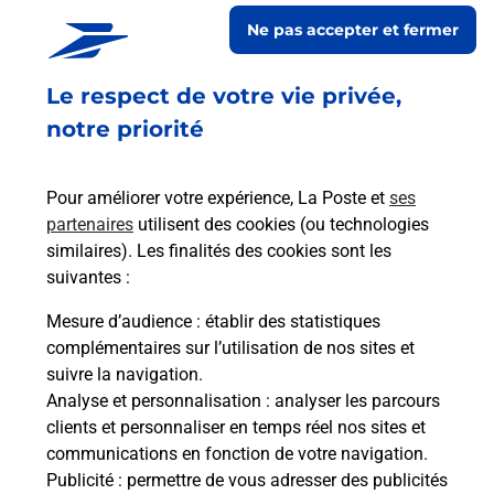
Post
Ne pas accepter et fermer
En
Envoyer un colis
Le respect de votre vie privée,
notre priorité
Vous souhaitez envoyer un colis depuis : BELLEY
(01300) ? Découvrez toutes les solutions
proposées par La Poste.
Pour améliorer votre expérience, La Poste et
ses
partenaires
utilisent des cookies (ou technologies
En savoir plus
similaires). Les finalités des cookies sont les
suivantes :
Mesure d’audience
: établir des statistiques
complémentaires sur l’utilisation de nos sites et
Foire aux questions
suivre la navigation.
Analyse et personnalisation
: analyser les parcours
clients et personnaliser en temps réel nos sites et
Quel âge minimum faut-il pour
communications en fonction de votre navigation.
passer le permis bateau ?
Publicité
: permettre de vous adresser des publicités