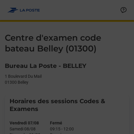
Le lien s'ouvre dans un nouvel onglet
Allez au contenu
Day of the Week
Get directions to Centre d&#39;examen code bateau at 1 Bouleva
Afficher ou masquer la réponse
Afficher ou masquer la réponse
Afficher ou masquer la réponse
Afficher ou masquer la réponse
Hours
Centre d'examen code
bateau Belley (01300)
Bureau La Poste - BELLEY
1 Boulevard Du Mail
01300
Belley
Horaires des sessions Codes &
Examens
Vendredi 07/08
Fermé
Samedi 08/08
09:15
-
12:00